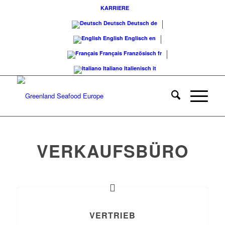
KARRIERE
Deutsch
Deutsch
de
English
Englisch
en
Français
Französisch
fr
Italiano
Italienisch
it
VERKAUFSBÜRO
VERTRIEB