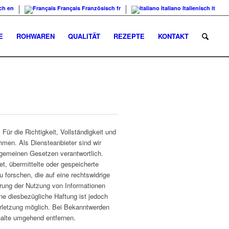
ch
en
Français
Französisch
fr
Italiano
Italienisch
it
E
ROHWAREN
QUALITÄT
REZEPTE
KONTAKT
 Für die Richtigkeit, Vollständigkeit und
hmen. Als Diensteanbieter sind wir
lgemeinen Gesetzen verantwortlich.
et, übermittelte oder gespeicherte
forschen, die auf eine rechtswidrige
rrung der Nutzung von Informationen
ne diesbezügliche Haftung ist jedoch
erletzung möglich. Bei Bekanntwerden
alte umgehend entfernen.