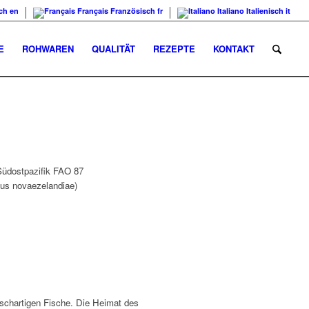
ch
en
Français
Französisch
fr
Italiano
Italienisch
it
E
ROHWAREN
QUALITÄT
REZEPTE
KONTAKT
Südostpazifik FAO 87
us novaezelandiae)
rschartigen Fische. Die Heimat des