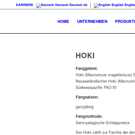
KARRIERE
Deutsch
Deutsch
de
English
Englis
HOME
UNTERNEHMEN
PRODUKT
HOKI
Fanggebiet:
Hoki (Macruronus magellanicus) 
Neuseeländischer Hoki (Macruron
Südwestpazifik FAO 81
Fangsaison:
ganzjährig
Fangmethode:
Semi-pelagische Schleppnetze
Der Hoki zählt zur Familie der do