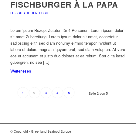
FISCHBURGER À LA PAPA
FRISCH AUF DEN TISCH
Lorem ipsum Rezept Zutaten für 4 Personen: Lorem ipsum dolor
sit amet Zubereitung: Lorem ipsum dolor sit amet, consetetur
sadipscing elitr, sed diam nonumy eirmod tempor invidunt ut
labore et dolore magna aliquyam erat, sed diam voluptua. At vero
eos et accusam et justo duo dolores et ea rebum. Stet clita kasd
gubergren, no sea […]
Weiterlesen
1
3
4
5
2
Seite 2 von 5
© Copyright - Greenland Seafood Europe