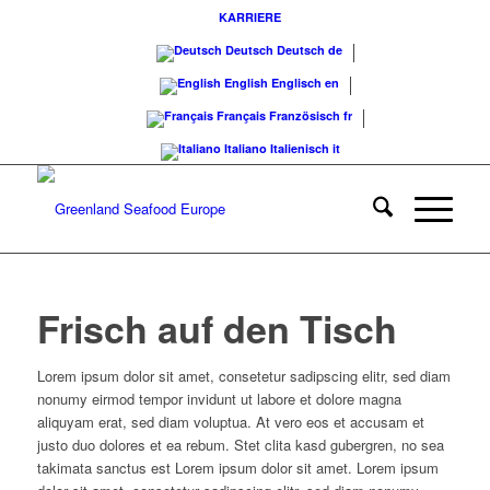
KARRIERE
Deutsch
Deutsch
de
English
Englisch
en
Français
Französisch
fr
Italiano
Italienisch
it
Frisch auf den Tisch
Lorem ipsum dolor sit amet, consetetur sadipscing elitr, sed diam
nonumy eirmod tempor invidunt ut labore et dolore magna
aliquyam erat, sed diam voluptua. At vero eos et accusam et
justo duo dolores et ea rebum. Stet clita kasd gubergren, no sea
takimata sanctus est Lorem ipsum dolor sit amet. Lorem ipsum