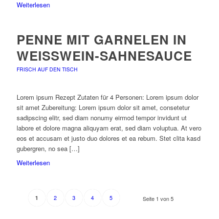
Weiterlesen
PENNE MIT GARNELEN IN
WEISSWEIN-SAHNESAUCE
FRISCH AUF DEN TISCH
Lorem ipsum Rezept Zutaten für 4 Personen: Lorem ipsum dolor
sit amet Zubereitung: Lorem ipsum dolor sit amet, consetetur
sadipscing elitr, sed diam nonumy eirmod tempor invidunt ut
labore et dolore magna aliquyam erat, sed diam voluptua. At vero
eos et accusam et justo duo dolores et ea rebum. Stet clita kasd
gubergren, no sea […]
Weiterlesen
2
3
4
5
1
Seite 1 von 5