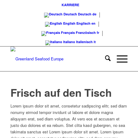
KARRIERE
Deutsch
Deutsch
de
English
Englisch
en
Français
Französisch
fr
Italiano
Italienisch
it
Frisch auf den Tisch
Lorem ipsum dolor sit amet, consetetur sadipscing elitr, sed diam
nonumy eirmod tempor invidunt ut labore et dolore magna
aliquyam erat, sed diam voluptua. At vero eos et accusam et
justo duo dolores et ea rebum. Stet clita kasd gubergren, no sea
takimata sanctus est Lorem ipsum dolor sit amet. Lorem ipsum